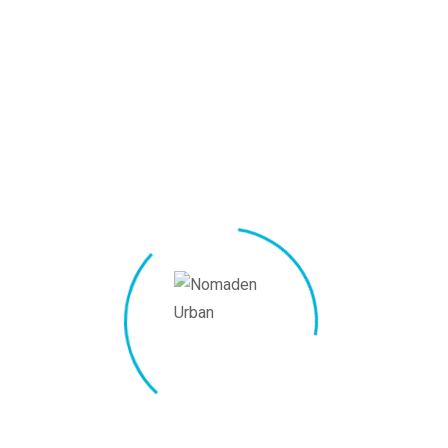
voluptas tempore, expedita minus et adipisci distinctio,
nesciunt, maiores quisquam.
Doloribus praesentium facere, quidem sunt culpa nam
suscipit expedita cum, ab, odio distinctio aliquam
necessitatibus officiis repudiandae aperiam? Tenetur
laboriosam error soluta nobis commodi, omnis a qui,
accusantium itaque rerum!
Eveniet repudiandae incidunt adipisci doloremque, saepe
hic consequuntur, nobis? Consectetur omnis saepe modi
pariatur rem officia voluptates nemo vero, laborum
architecto, nostrum, numquam harum qui ut hic. Odio, culpa,
animi.
Minima culpa ad corporis nihil magni rem ducimus delectus
deserunt voluptate natus unde omnis asperiores, in,
assumenda aspernatur explicabo veritatis! Ducimus